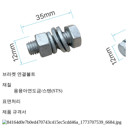
브라켓 연결볼트
재질
용융아연도금/스텐(STS)
표면처리
제품 규격서